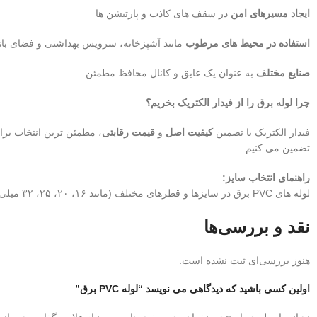
ایجاد مسیرهای امن
در سقف های کاذب و پارتیشن ها
استفاده در محیط های مرطوب
مانند آشپزخانه، سرویس بهداشتی و فضای باز
صنایع مختلف
به عنوان یک عایق و کانال محافظ مطمئن
چرا لوله برق را از فیدار الکتریک بخریم؟
فیدار الکتریک با تضمین
کیفیت اصل
و
قیمت رقابتی
، مطمئن ترین انتخاب برا
تضمین می کنیم.
راهنمای انتخاب سایز:
لوله های PVC برق در سایزها و قطرهای مختلف (مانند ۱۶، ۲۰، ۲۵، ۳۲ میلی متر و…) و به صورت شاخه ای یا کلافی عرضه می شوند. برای انتخاب سایز مناسب، به قطر کل کابل های خود و تعداد آنها توجه کنید.
نقد و بررسی‌ها
هنوز بررسی‌ای ثبت نشده است.
اولین کسی باشید که دیدگاهی می نویسد “لوله PVC برق”