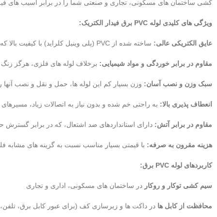
کشی ساختمان های مسکونی، تجاری و صنعتی شما را در برابر آسیب های فیز
ویژگی های کلیدی لوله PVC برق فیدار الکتریک:
عایق الکتریکی عالی:
ساخته شده از PVC (پلی وینیل کلراید) با کیفیت بالا که از نشت جریان برق و برق گرفتگی جلوگیری می کند و ایمنی را به حداکثر می رساند.
مقاوم در برابر خوردگی و مواد شیمیایی:
برخلاف لوله های فلزی، هرگز زنگ نم
سبک وزن و نصب آسان:
وزن بسیار کم این لوله ها، حمل و نقل و نصب آنها 
انعطاف پذیری بالا:
به راحتی خم شده و بدون نیاز به اتصالات زیاد، مسیرها
مقاوم در برابر آتش:
دارای استانداردهای ضد اشتعال، که در برابر گسترش 
هزینه مقرون به صرفه:
با قیمتی بسیار مناسب نسبت به گزینه های مشابه فل
کاربردهای لوله PVC برق:
سیم کشی توکار و روکار
در ساختمان های مسکونی، اداری و تجاری
محافظت از کابل ها
در داکت ها و زیرسازی کف (برای عبور کابل برق، تلفن،