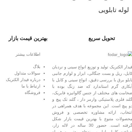
لوله تابلويی
تحویل سریع
بهترین قیمت بازار
اطلاعات بیشتر
بلاگ
یدار الکتریک توليد و توزیع انواع سینی و نردبان
سوالات متداول
ابل، ریل و بست جنگالی، ابزار و لوازم جانبی
درباره فیدار الکتریک
ابلو برق با بررسی دقیق، انواع سینی و کابل با
ارتباط با ما
بکاری گرم استاندارد که ضد زنگ بوده با
فروشگاه
خامت های مختلف از جنس گالوانیزه فابریک،
لند فلزی پلاستيکی وارمر دار ، گلند تک پيچ و
و پيچ است.
این مجموعه با هدف همراهی در
نتخاب، ارائه مشاوره تخصصی و فروش
حصولات متنوع با بهترین قیمت بازار شکل
گرفته است. حضور 30 ساله در لاله زار،
ناخت کامل بازار و برندهای معتبر به همراه