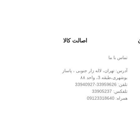
اصالت کالا
تماس با ما
آدرس: تهران، لاله زار جنوبی ، پاساز
بوشهری،طبقه 3، واحد ۸۸
تلفن: 33959626-33940927
تلفکس: 33905237
همراه: 09123318640