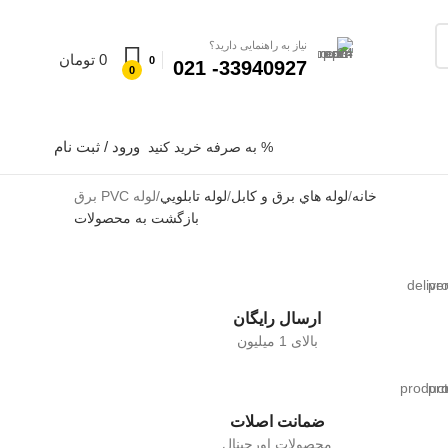
نیاز به راهنمایی دارید؟
0
تومان
0
33940927- 021
0
ورود / ثبت نام
% به صرفه خرید کنید
خانه
لوله هاي برق و كابل
لوله تابلويي
لوله PVC برق
بازگشت به محصولات
ارسال رایگان
بالای 1 میلیون
ضمانت اصلات
محصولات اورجینال