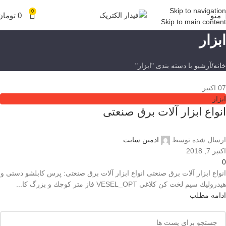
Skip to navigation
0
منو
0
تومان
Skip to main content
ابزار
خانه
آرشیو با دسته بندی "ابزار"
07
اکتبر
ابزار
انواع ابزار آلات برق صنعتی
ارسال شده توسط
ادمین سایت
اکتبر 7, 2018
0
انواع ابزار آلات برق صنعتی انواع ابزار آلات برق صنعتی: پرس كابلشو دستی و
هيدروليك سيم لخت كن كلاغی VESEL_OPT فاز متر كوچك و بزرگ كا...
ادامه مطلب