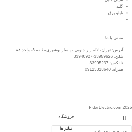
گلند
تابلو برق
تماس با ما
آدرس: تهران، لاله زار جنوبی ، پاساز بوشهری،طبقه 3، واحد ۸۸
تلفن: 33959626-33940927
تلفکس: 33905237
همراه: 09123318640
FidarElectric.com 2025
فروشگاه
فیلتر ها