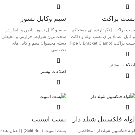
بست براکت
سیم وکابل نسوز
بست براکت | نگهدارنده ای مستحکم
سیم و کابل نسوز | ایمن و پایدار در
و قابل اعتماد برای نصب لوله و داکت
سخت‌ترین شرایط حرارتی و محیطی
بست براکت (Bracket Clamp یا Pipe
دسته محصول: سیم و کابل های
تخصصی
اطلاعات بیشتر
اطلاعات بیشتر
لوله فلکسیبل شیلد دار
بست اسپیت
لوله فلکسیبل شیلددار | محافظی
بست اسپیت (Split Bolt) | اتصال‌دهنده