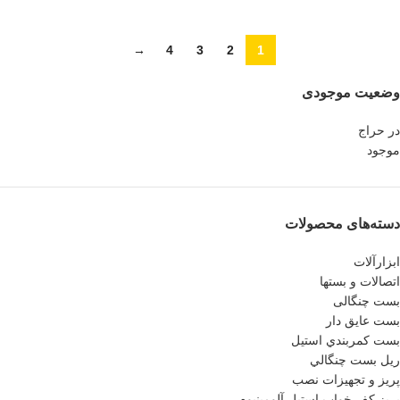
→
4
3
2
1
وضعیت موجودی
در حراج
موجود
دسته‌های محصولات
ابزارآلات
اتصالات و بستها
بست چنگالی
بست عايق دار
بست كمربندي استيل
ريل بست چنگالي
پريز و تجهيزات نصب
پريز كف خواب استيل آلومينيوم