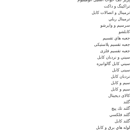
تراکینگ و داکت
ترمينال و اتصالات كابل
ترمينال ريلي
سرسيم و وايرشو
كابلشو
جعبه هاي تقسيم
جعبه تقسيم پلاستیکی
جعبه تقسیم فلزی
سيني و نردبان كابل
سيني كابل گالوانيزه
سینی کابل
نردبان كابل
سیم و کابل
سیم و کابل
کالای دیجیتال
گلند
گلند تك پيچ
گلند فلكسي
گلند كابل
لوله هاي برق و كابل