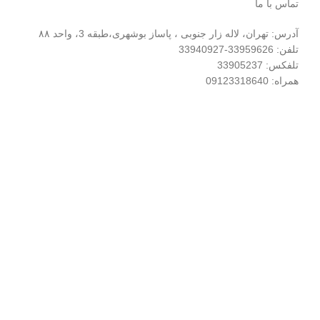
تماس با ما
آدرس: تهران، لاله زار جنوبی ، پاساز بوشهری،طبقه 3، واحد ۸۸
تلفن: 33959626-33940927
تلفکس: 33905237
همراه: 09123318640
FidarElectric.com 2025
فروشگاه
نوار کناری
لیست علاقه مندی ها
0
سبد خرید