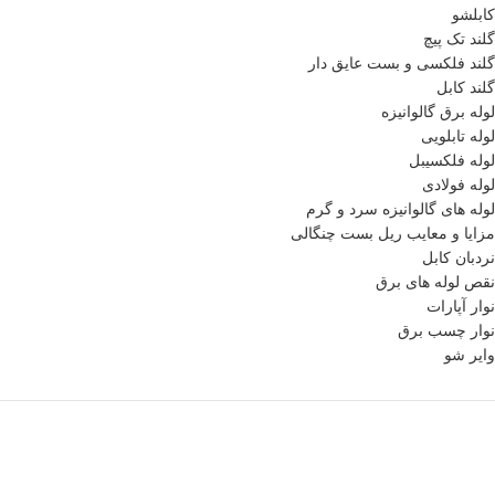
کابلشو
گلند تک پیچ
گلند فلكسی و بست عایق دار
گلند کابل
لوله برق گالوانیزه
لوله تابلویی
لوله فلکسیبل
لوله فولادی
لوله های گالوانیزه سرد و گرم
مزایا و معایب ریل بست چنگالی
نردبان کابل
نقص لوله های برق
نوار آپارات
نوار چسب برق
وایر شو