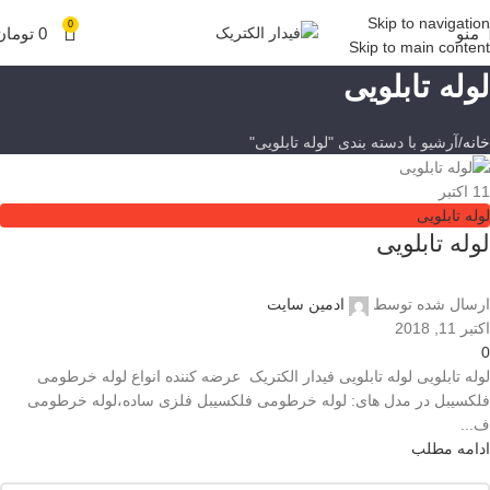
Skip to navigation
0
منو
0
تومان
Skip to main content
لوله تابلویی
خانه
آرشیو با دسته بندی "لوله تابلویی"
11
اکتبر
لوله تابلویی
لوله تابلويی
ارسال شده توسط
ادمین سایت
اکتبر 11, 2018
0
لوله تابلويی لوله تابلويی فیدار الکتریک عرضه کننده انواع لوله خرطومی
فلکسیبل در مدل های: لوله خرطومی فلکسیبل فلزی ساده،لوله خرطومی
ف...
ادامه مطلب