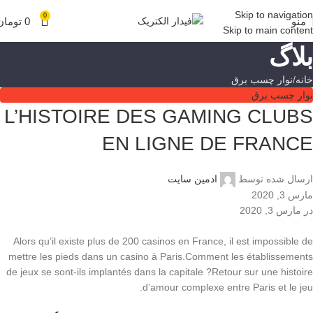
Skip to navigation
0
منو
0
تومان
Skip to main content
بلاگ
خانه
نوار چسب برق
نوار چسب برق
L’HISTOIRE DES GAMING CLUBS
EN LIGNE DE FRANCE
ارسال شده توسط
ادمین سایت
مارس 3, 2020
در مارس 3, 2020
Alors qu’il existe plus de 200 casinos en France, il est impossible de
mettre les pieds dans un casino à Paris.Comment les établissements
de jeux se sont-ils implantés dans la capitale ?Retour sur une histoire
d’amour complexe entre Paris et le jeu.