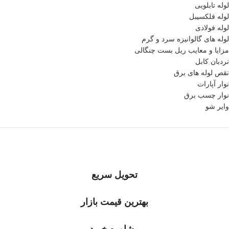
لوله تابلویی
لوله فلکسیبل
لوله فولادی
لوله های گالوانیزه سرد و گرم
مزایا و معایب ریل بست چنگالی
نردبان کابل
نقص لوله های برق
نوار آپارات
نوار چسب برق
وایر شو
تحویل سریع
بهترین قیمت بازار