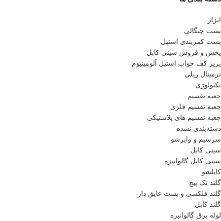
ابزار
بست چنگالی
بست کمربندی استیل
پخش و فروش سینی کابل
پريز كف خواب استيل آلومينيوم
ترمینال ریلی
تکنولوژی
جعبه تقسیم
جعبه تقسیم فلزی
جعبه تقسیم های پلاستیکی
دسته‌بندی نشده
سرسیم و وایرشو
سینی کابل
سینی کابل گالوانیزه
کابلشو
گلند تک پیچ
گلند فلكسی و بست عایق دار
گلند کابل
لوله برق گالوانیزه