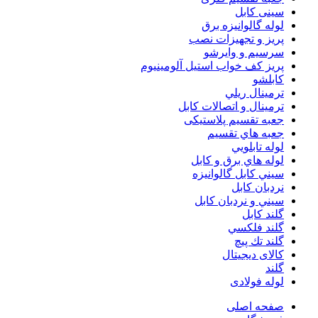
سینی کابل
لوله گالوانیزه برق
پريز و تجهيزات نصب
سرسيم و وايرشو
پريز كف خواب استيل آلومينيوم
كابلشو
ترمينال ريلي
ترمينال و اتصالات كابل
جعبه تقسيم پلاستیکی
جعبه هاي تقسيم
لوله تابلويي
لوله هاي برق و كابل
سيني كابل گالوانيزه
نردبان كابل
سيني و نردبان كابل
گلند كابل
گلند فلكسي
گلند تك پيچ
کالای دیجیتال
گلند
لوله فولادی
صفحه اصلی