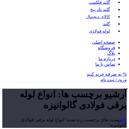
گلند فلكسي
گلند تك پيچ
کالای دیجیتال
گلند
لوله فولادی
صفحه اصلی
فروشگاه
بلاگ
درباره ما
تماس با ما
% به صرفه خرید کنید
ورود / ثبت نام
آرشیو برچسب ها: انواع لوله
برقی فولادی گالوانیزه
خانه
پست های برچسب زده شده "انواع لوله برقی فولادی
گالوانیزه"