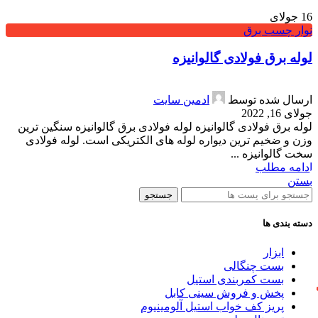
16
جولای
نوار چسب برق
لوله برق فولادی گالوانیزه
ارسال شده توسط
ادمین سایت
جولای 16, 2022
لوله برق فولادی گالوانیزه لوله فولادی برق گالوانیزه سنگین ترین
وزن و ضخیم ترین دیواره لوله های الکتریکی است. لوله فولادی
سخت گالوانیزه ...
ادامه مطلب
بستن
جستجو
دسته بندی ها
ابزار
بست چنگالی
بست کمربندی استیل
پخش و فروش سینی کابل
پريز كف خواب استيل آلومينيوم