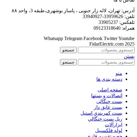
آدرس: تهران، لاله زار جنوبی ، پاساز بوشهری،طبقه 3، واحد ۸۸
تلفن: 33959626-33940927
تلفکس: 33905237
همراه: 09123318640
Whatsapp
Telegram
Facebook
Twitter
Youtube
FidarElectric.com 2025
جستجو
بستن
جستجو
منو
دسته بندی ها
صفحه اصلی
اتصالات و بستها
بست چنگالی
بست عايق دار
بست كمربندي استيل
ريل بست چنگالي
ابزارآلات
لوله فلکسیبل
جعبه تقسیم فلزی