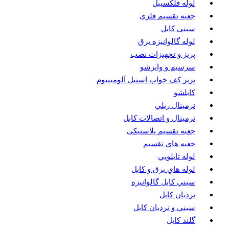
لوله فلکسیبل
جعبه تقسیم فلزی
سینی کابل
لوله گالوانیزه برق
پريز و تجهيزات نصب
سرسيم و وايرشو
پريز كف خواب استيل آلومينيوم
كابلشو
ترمينال ريلي
ترمينال و اتصالات كابل
جعبه تقسيم پلاستیکی
جعبه هاي تقسيم
لوله تابلويي
لوله هاي برق و كابل
سيني كابل گالوانيزه
نردبان كابل
سيني و نردبان كابل
گلند كابل