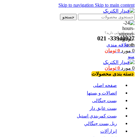
Skip to navigation
Skip to main content
جستجو
نیاز به راهنمایی دارید؟
33940927- 021
0
علاقه مندی
0
مورد
0
تومان
منو
0
مورد
0
تومان
دسته بندی محصولات
صفحه اصلی
اتصالات و بستها
بست چنگالی
بست عايق دار
بست كمربندي استيل
ريل بست چنگالي
ابزارآلات