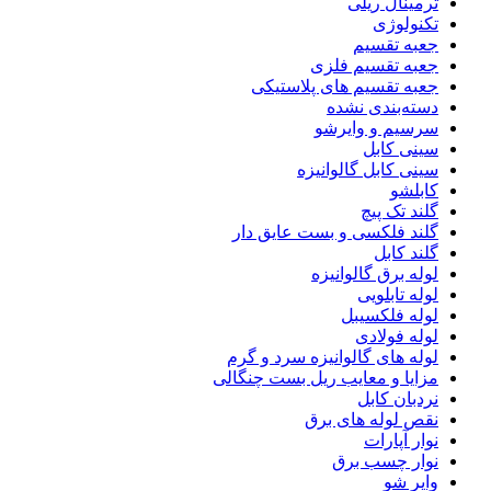
ترمینال ریلی
تکنولوژی
جعبه تقسیم
جعبه تقسیم فلزی
جعبه تقسیم های پلاستیکی
دسته‌بندی نشده
سرسیم و وایرشو
سینی کابل
سینی کابل گالوانیزه
کابلشو
گلند تک پیچ
گلند فلكسی و بست عایق دار
گلند کابل
لوله برق گالوانیزه
لوله تابلویی
لوله فلکسیبل
لوله فولادی
لوله های گالوانیزه سرد و گرم
مزایا و معایب ریل بست چنگالی
نردبان کابل
نقص لوله های برق
نوار آپارات
نوار چسب برق
وایر شو