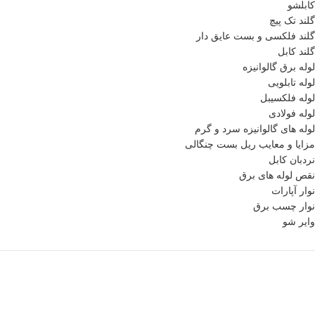
کابلشو
گلند تک پیچ
گلند فلكسی و بست عایق دار
گلند کابل
لوله برق گالوانیزه
لوله تابلویی
لوله فلکسیبل
لوله فولادی
لوله های گالوانیزه سرد و گرم
مزایا و معایب ریل بست چنگالی
نردبان کابل
نقص لوله های برق
نوار آپارات
نوار چسب برق
وایر شو