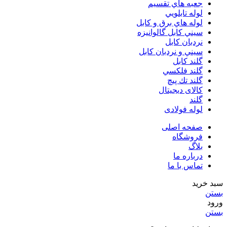
جعبه هاي تقسيم
لوله تابلويي
لوله هاي برق و كابل
سيني كابل گالوانيزه
نردبان كابل
سيني و نردبان كابل
گلند كابل
گلند فلكسي
گلند تك پيچ
کالای دیجیتال
گلند
لوله فولادی
صفحه اصلی
فروشگاه
بلاگ
درباره ما
تماس با ما
سبد خرید
بستن
ورود
بستن