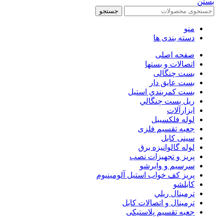
بستن
جستجو
منو
دسته بندی ها
صفحه اصلی
اتصالات و بستها
بست چنگالی
بست عايق دار
بست كمربندي استيل
ريل بست چنگالي
ابزارآلات
لوله فلکسیبل
جعبه تقسیم فلزی
سینی کابل
لوله گالوانیزه برق
پريز و تجهيزات نصب
سرسيم و وايرشو
پريز كف خواب استيل آلومينيوم
كابلشو
ترمينال ريلي
ترمينال و اتصالات كابل
جعبه تقسيم پلاستیکی