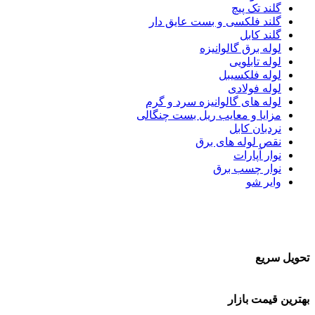
گلند تک پیچ
گلند فلكسی و بست عایق دار
گلند کابل
لوله برق گالوانیزه
لوله تابلویی
لوله فلکسیبل
لوله فولادی
لوله های گالوانیزه سرد و گرم
مزایا و معایب ریل بست چنگالی
نردبان کابل
نقص لوله های برق
نوار آپارات
نوار چسب برق
وایر شو
تحویل سریع
بهترین قیمت بازار