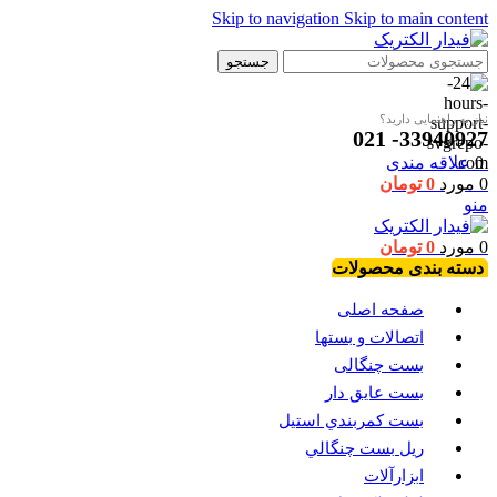
Skip to navigation
Skip to main content
جستجو
نیاز به راهنمایی دارید؟
33940927- 021
0
علاقه مندی
0
مورد
0
تومان
منو
0
مورد
0
تومان
دسته بندی محصولات
صفحه اصلی
اتصالات و بستها
بست چنگالی
بست عايق دار
بست كمربندي استيل
ريل بست چنگالي
ابزارآلات