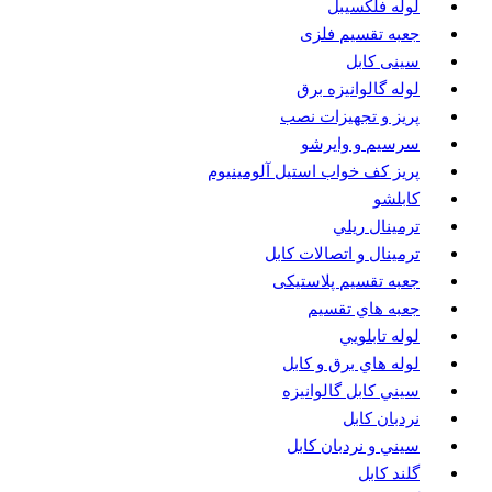
لوله فلکسیبل
جعبه تقسیم فلزی
سینی کابل
لوله گالوانیزه برق
پريز و تجهيزات نصب
سرسيم و وايرشو
پريز كف خواب استيل آلومينيوم
كابلشو
ترمينال ريلي
ترمينال و اتصالات كابل
جعبه تقسيم پلاستیکی
جعبه هاي تقسيم
لوله تابلويي
لوله هاي برق و كابل
سيني كابل گالوانيزه
نردبان كابل
سيني و نردبان كابل
گلند كابل