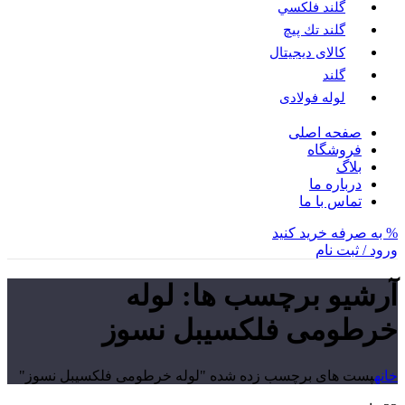
گلند فلكسي
گلند تك پيچ
کالای دیجیتال
گلند
لوله فولادی
صفحه اصلی
فروشگاه
بلاگ
درباره ما
تماس با ما
% به صرفه خرید کنید
ورود / ثبت نام
آرشیو برچسب ها: لوله
خرطومی فلکسیبل نسوز
خانه
پست های برچسب زده شده "لوله خرطومی فلکسیبل نسوز"