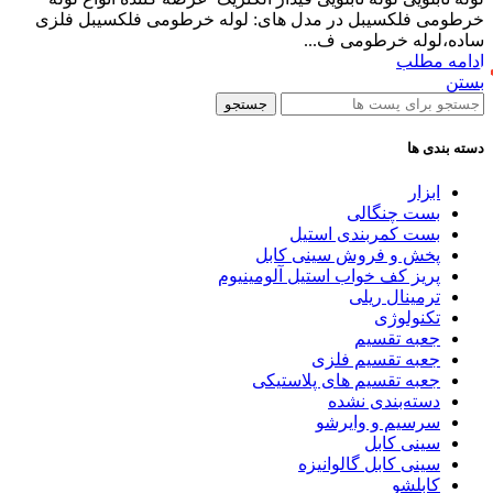
خرطومی فلکسیبل در مدل های: لوله خرطومی فلکسیبل فلزی
ساده،لوله خرطومی ف...
ادامه مطلب
بستن
جستجو
دسته بندی ها
ابزار
بست چنگالی
بست کمربندی استیل
پخش و فروش سینی کابل
پريز كف خواب استيل آلومينيوم
ترمینال ریلی
تکنولوژی
جعبه تقسیم
جعبه تقسیم فلزی
جعبه تقسیم های پلاستیکی
دسته‌بندی نشده
سرسیم و وایرشو
سینی کابل
سینی کابل گالوانیزه
کابلشو