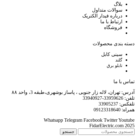
بلاگ
سوالات متداول
درباره فیدار الکتریک
ارتباط با ما
فروشگاه
دسته بندی محصولات
سینی کابل
گلند
تابلو برق
تماس با ما
آدرس: تهران، لاله زار جنوبی ، پاساز بوشهری،طبقه 3، واحد ۸۸
تلفن: 33959626-33940927
تلفکس: 33905237
همراه: 09123318640
Whatsapp
Telegram
Facebook
Twitter
Youtube
FidarElectric.com 2025
جستجو