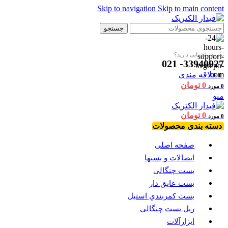
Skip to navigation
Skip to main content
جستجو
نیاز به راهنمایی دارید؟
33940927- 021
علاقه مندی
0
0
تومان
0
مورد
منو
0
تومان
0
مورد
دسته بندی محصولات
صفحه اصلی
اتصالات و بستها
بست چنگالی
بست عايق دار
بست كمربندي استيل
ريل بست چنگالي
ابزارآلات