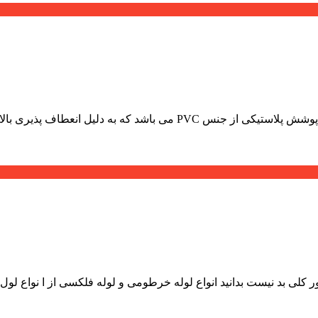
لیل انعطاف پذیری بالا برای عبور سی...
کلی بد نیست بدانید انواع لوله خرطومی و لوله فلکسی از ا نواع لول..