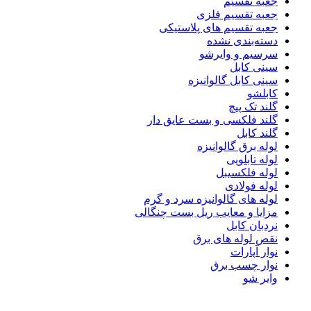
جعبه تقسیم
جعبه تقسیم فلزی
جعبه تقسیم های پلاستیکی
دسته‌بندی نشده
سرسیم و وایرشو
سینی کابل
سینی کابل گالوانیزه
کابلشو
گلند تک پیچ
گلند فلكسی و بست عایق دار
گلند کابل
لوله برق گالوانیزه
لوله تابلویی
لوله فلکسیبل
لوله فولادی
لوله های گالوانیزه سرد و گرم
مزایا و معایب ریل بست چنگالی
نردبان کابل
نقص لوله های برق
نوار آپارات
نوار چسب برق
وایر شو