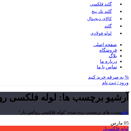
گلند فلكسي
گلند تك پيچ
کالای دیجیتال
گلند
لوله فولادی
صفحه اصلی
فروشگاه
بلاگ
درباره ما
تماس با ما
% به صرفه خرید کنید
ورود / ثبت نام
آرشیو برچسب ها: لوله فلکسی رو
خانه
پست های برچسب زده شده "لوله فلکسی روکش دار"
05
مارس
لوله فلکسیبل