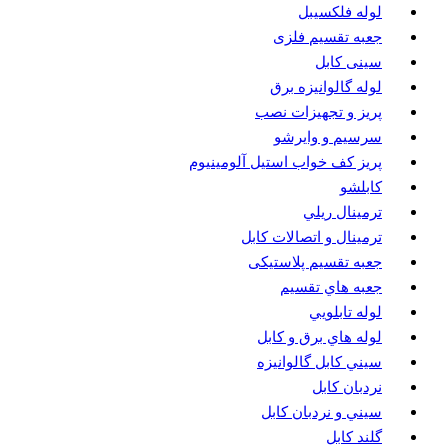
لوله فلکسیبل
جعبه تقسیم فلزی
سینی کابل
لوله گالوانیزه برق
پريز و تجهيزات نصب
سرسيم و وايرشو
پريز كف خواب استيل آلومينيوم
كابلشو
ترمينال ريلي
ترمينال و اتصالات كابل
جعبه تقسيم پلاستیکی
جعبه هاي تقسيم
لوله تابلويي
لوله هاي برق و كابل
سيني كابل گالوانيزه
نردبان كابل
سيني و نردبان كابل
گلند كابل