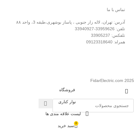
تماس با ما
آدرس: تهران، لاله زار جنوبی ، پاساز بوشهری،طبقه 3، واحد ۸۸
تلفن: 33959626-33940927
تلفکس: 33905237
همراه: 09123318640
FidarElectric.com 2025
فروشگاه
نوار کناری
لیست علاقه مندی ها
0
سبد خرید