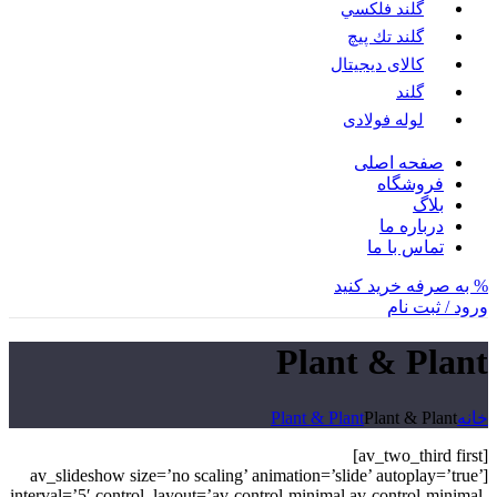
گلند فلكسي
گلند تك پيچ
کالای دیجیتال
گلند
لوله فولادی
صفحه اصلی
فروشگاه
بلاگ
درباره ما
تماس با ما
% به صرفه خرید کنید
ورود / ثبت نام
Plant & Plant
خانه
Plant & Plant
Plant & Plant
[av_two_third first]
[av_slideshow size=’no scaling’ animation=’slide’ autoplay=’true’
interval=’5′ control_layout=’av-control-minimal av-control-minimal-