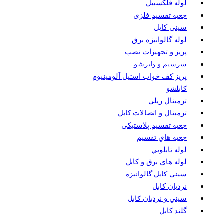
لوله فلکسیبل
جعبه تقسیم فلزی
سینی کابل
لوله گالوانیزه برق
پريز و تجهيزات نصب
سرسيم و وايرشو
پريز كف خواب استيل آلومينيوم
كابلشو
ترمينال ريلي
ترمينال و اتصالات كابل
جعبه تقسيم پلاستیکی
جعبه هاي تقسيم
لوله تابلويي
لوله هاي برق و كابل
سيني كابل گالوانيزه
نردبان كابل
سيني و نردبان كابل
گلند كابل