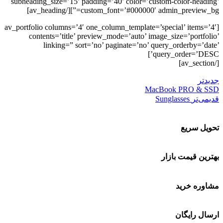
subheading_size=’15’ padding=’40’ color=’custom-color-heading’
custom_font=’#000000′ admin_preview_bg=”][/av_heading]
[av_portfolio columns=’4′ one_column_template=’special’ items=’4′
contents=’title’ preview_mode=’auto’ image_size=’portfolio’
linking=” sort=’no’ paginate=’no’ query_orderby=’date’
query_order=’DESC’]
[/av_section]
جدیدتر
MacBook PRO & SSD
قدیمی‌تر
Sunglasses
تحویل سریع
بهترین قیمت بازار
مشاوره خرید
ارسال رایگان