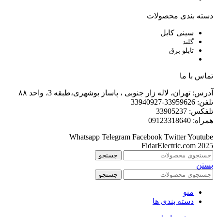
دسته بندی محصولات
سینی کابل
گلند
تابلو برق
تماس با ما
آدرس: تهران، لاله زار جنوبی ، پاساز بوشهری،طبقه 3، واحد ۸۸
تلفن: 33959626-33940927
تلفکس: 33905237
همراه: 09123318640
Whatsapp
Telegram
Facebook
Twitter
Youtube
FidarElectric.com 2025
جستجو
بستن
جستجو
منو
دسته بندی ها