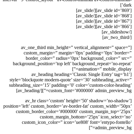
dark’]
[av_slide id=’869′][/av_slide]
[av_slide id=’868′][/av_slide]
[av_slide id=’867′][/av_slide]
[av_slide id=’866′][/av_slide]
[/av_slideshow]
[/av_two_third]
[av_one_third min_height=” vertical_alignment=” space=”
custom_margin=” margin=’0px’ padding=’0px’ border=”
border_color=” radius=’0px’ background_color=” src=”
background_position=’top left’ background_repeat=’no-repeat’
animation=” mobile_display=”]
[av_heading heading=’Classic Single Entry’ tag=’h1′
style=’blockquote modern-quote’ size=’30’ subheading_active=”
subheading_size=’15’ padding=’0′ color=’custom-color-heading’
custom_font=’#000000′ admin_preview_bg=”][/av_heading]
[av_hr class=’custom’ height=’50’ shadow=’no-shadow’
position=’left’ custom_border=’av-border-fat’ custom_width=’50px’
custom_border_color=’#000000′ custom_margin_top=’25px’
custom_margin_bottom=’25px’ icon_select=’no’
custom_icon_color=” icon=’ue808′ font=’entypo-fontello’
admin_preview_bg=”]