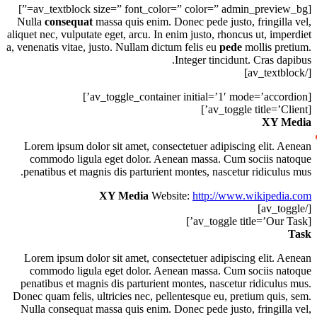
[av_textblock size=” font_color=” color=” admin_preview_bg=”]
Nulla
consequat
massa quis enim. Donec pede justo, fringilla vel,
aliquet nec, vulputate eget, arcu. In enim justo, rhoncus ut, imperdiet
a, venenatis vitae, justo. Nullam dictum felis eu
pede
mollis pretium.
Integer tincidunt. Cras dapibus.
[/av_textblock]
[av_toggle_container initial=’1′ mode=’accordion’]
[av_toggle title=’Client’]
XY Media
Lorem ipsum dolor sit amet, consectetuer adipiscing elit. Aenean
commodo ligula eget dolor. Aenean massa. Cum sociis natoque
penatibus et magnis dis parturient montes, nascetur ridiculus mus.
XY Media
Website:
http://www.wikipedia.com
[/av_toggle]
[av_toggle title=’Our Task’]
Task
Lorem ipsum dolor sit amet, consectetuer adipiscing elit. Aenean
commodo ligula eget dolor. Aenean massa. Cum sociis natoque
penatibus et magnis dis parturient montes, nascetur ridiculus mus.
Donec quam felis, ultricies nec, pellentesque eu, pretium quis, sem.
Nulla consequat massa quis enim. Donec pede justo, fringilla vel,