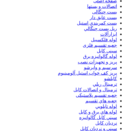
صفحه اصلی
اتصالات و بستها
بست چنگالی
بست عايق دار
بست كمربندي استيل
ريل بست چنگالي
ابزارآلات
لوله فلکسیبل
جعبه تقسیم فلزی
سینی کابل
لوله گالوانیزه برق
پريز و تجهيزات نصب
سرسيم و وايرشو
پريز كف خواب استيل آلومينيوم
كابلشو
ترمينال ريلي
ترمينال و اتصالات كابل
جعبه تقسيم پلاستیکی
جعبه هاي تقسيم
لوله تابلويي
لوله هاي برق و كابل
سيني كابل گالوانيزه
نردبان كابل
سيني و نردبان كابل