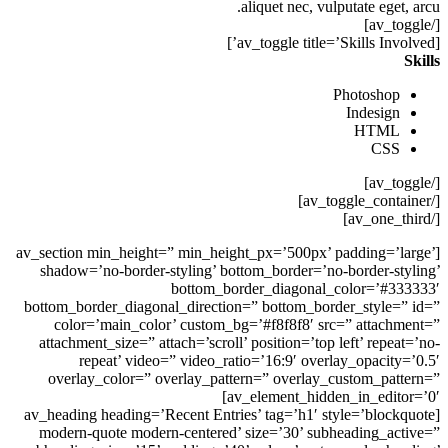
aliquet nec, vulputate eget, arcu.
[/av_toggle]
[av_toggle title=’Skills Involved’]
Skills
Photoshop
Indesign
HTML
CSS
[/av_toggle]
[/av_toggle_container]
[/av_one_third]
[av_section min_height=” min_height_px=’500px’ padding=’large’
shadow=’no-border-styling’ bottom_border=’no-border-styling’
bottom_border_diagonal_color=’#333333′
bottom_border_diagonal_direction=” bottom_border_style=” id=”
color=’main_color’ custom_bg=’#f8f8f8′ src=” attachment=”
attachment_size=” attach=’scroll’ position=’top left’ repeat=’no-
repeat’ video=” video_ratio=’16:9′ overlay_opacity=’0.5′
overlay_color=” overlay_pattern=” overlay_custom_pattern=”
av_element_hidden_in_editor=’0′]
[av_heading heading=’Recent Entries’ tag=’h1′ style=’blockquote
modern-quote modern-centered’ size=’30’ subheading_active=”