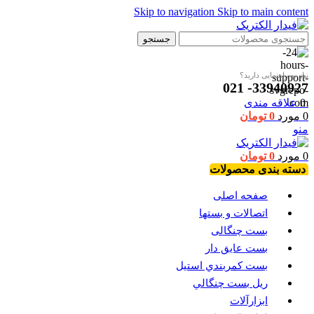
Skip to navigation
Skip to main content
جستجو
نیاز به راهنمایی دارید؟
33940927- 021
0
علاقه مندی
0
مورد
0
تومان
منو
0
مورد
0
تومان
دسته بندی محصولات
صفحه اصلی
اتصالات و بستها
بست چنگالی
بست عايق دار
بست كمربندي استيل
ريل بست چنگالي
ابزارآلات