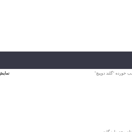
خورده “گلند دوپیچ”
نمای
تاه محصول: گلند