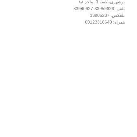
بوشهری،طبقه 3، واحد ۸۸
تلفن: 33959626-33940927
تلفکس: 33905237
همراه: 09123318640