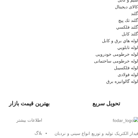
سیم و کابل
کالای دیجیتال
گلند
گلند تك پيچ
گلند فلكسي
گلند كابل
لوله هاي برق و كابل
لوله تابلويي
لوله خرطومی خودرویی
لوله خرطومی ساختمانی
لوله فلکسیبل
لوله فولادی
لوله گالوانیزه برق
تحویل سریع
بهترین قیمت بازار
اطلاعات بیشتر
بلاگ
یدار الکتریک توليد و توزیع انواع سینی و نردبان