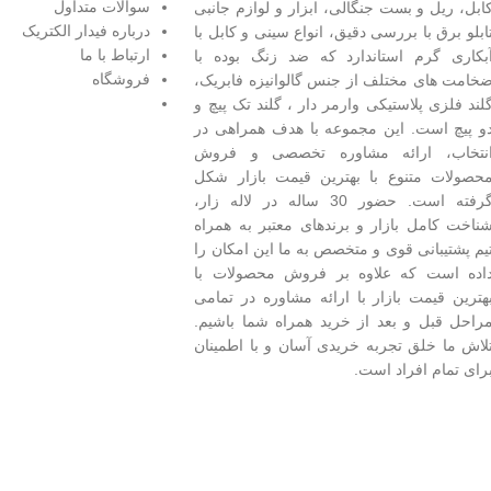
سوالات متداول
ابل، ریل و بست جنگالی، ابزار و لوازم جانبی
درباره فیدار الکتریک
ابلو برق با بررسی دقیق، انواع سینی و کابل با
ارتباط با ما
بکاری گرم استاندارد که ضد زنگ بوده با
فروشگاه
خامت های مختلف از جنس گالوانیزه فابریک،
لند فلزی پلاستيکی وارمر دار ، گلند تک پيچ و
و پيچ است.
این مجموعه با هدف همراهی در
نتخاب، ارائه مشاوره تخصصی و فروش
حصولات متنوع با بهترین قیمت بازار شکل
گرفته است. حضور 30 ساله در لاله زار،
ناخت کامل بازار و برندهای معتبر به همراه
یم پشتیبانی قوی و متخصص به ما این امکان را
اده است که علاوه بر فروش محصولات با
هترین قیمت بازار با ارائه مشاوره در تمامی
راحل قبل و بعد از خرید همراه شما باشیم.
لاش ما خلق تجربه خریدی آسان و با اطمینان
رای تمام افراد است.