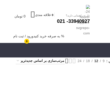
علاقه مندی
0
نیاز به راهنمایی دارید؟
0
تومان
33940927- 021
% به صرفه خرید کنید
ورود / ثبت نام
0
ش
9
12
18
24