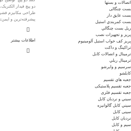
اتصالات و بستها
دو پیچ فیدار الکتریک، 
بست چنگالی
طراحی مکانیزم فشرد
بست عايق دار
پیشرفته‌ترین و ایمن‌ت
بست كمربندي استيل
ريل بست چنگالي
پريز و تجهيزات نصب
اطلاعات بیشتر
پريز كف خواب استيل آلومينيوم
تراکینگ و داکت
ترمينال و اتصالات كابل
ترمينال ريلي
سرسيم و وايرشو
كابلشو
جعبه هاي تقسيم
جعبه تقسيم پلاستیکی
جعبه تقسیم فلزی
سيني و نردبان كابل
سيني كابل گالوانيزه
سینی کابل
نردبان كابل
سیم و کابل