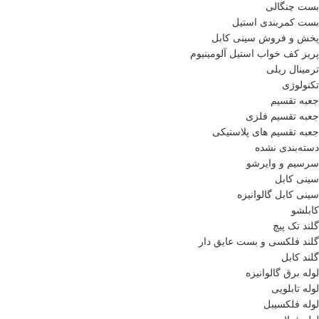
بست چنگالی
بست کمربندی استیل
پخش و فروش سینی کابل
پريز كف خواب استيل آلومينيوم
ترمینال ریلی
تکنولوژی
جعبه تقسیم
جعبه تقسیم فلزی
جعبه تقسیم های پلاستیکی
دسته‌بندی نشده
سرسیم و وایرشو
سینی کابل
سینی کابل گالوانیزه
کابلشو
گلند تک پیچ
گلند فلكسی و بست عایق دار
گلند کابل
لوله برق گالوانیزه
لوله تابلویی
لوله فلکسیبل