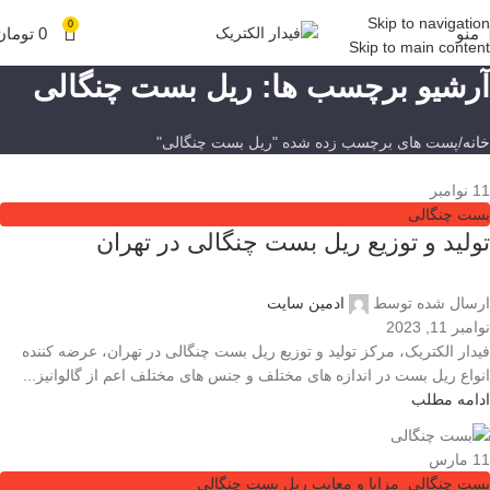
Skip to navigation
0
منو
0
تومان
Skip to main content
آرشیو برچسب ها: ریل بست چنگالی
خانه
پست های برچسب زده شده "ریل بست چنگالی"
11
نوامبر
بست چنگالی
تولید و توزیع ریل بست چنگالی در تهران
ارسال شده توسط
ادمین سایت
نوامبر 11, 2023
فیدار الکتریک، مرکز تولید و توزیع ریل بست چنگالی در تهران، عرضه کننده
انواع ریل بست در اندازه های مختلف و جنس های مختلف اعم از گالوانیز...
ادامه مطلب
11
مارس
بست چنگالی
,
مزایا و معایب ریل بست چنگالی