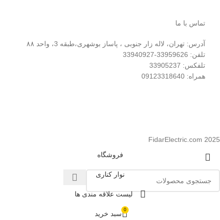
تماس با ما
آدرس: تهران، لاله زار جنوبی ، پاساز بوشهری،طبقه 3، واحد ۸۸
تلفن: 33959626-33940927
تلفکس: 33905237
همراه: 09123318640
FidarElectric.com 2025
فروشگاه
نوار کناری
لیست علاقه مندی ها
0
سبد خرید