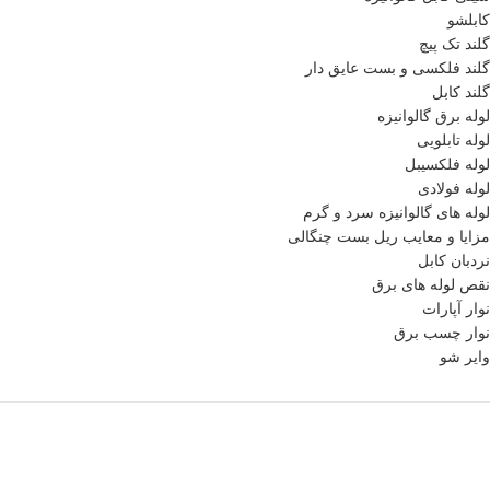
کابلشو
گلند تک پیچ
گلند فلكسی و بست عایق دار
گلند کابل
لوله برق گالوانیزه
لوله تابلویی
لوله فلکسیبل
لوله فولادی
لوله های گالوانیزه سرد و گرم
مزایا و معایب ریل بست چنگالی
نردبان کابل
نقص لوله های برق
نوار آپارات
نوار چسب برق
وایر شو