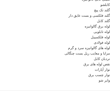
کابلشو
گلند تک پیچ
گلند فلكسی و بست عایق دار
گلند کابل
لوله برق گالوانیزه
لوله تابلویی
لوله فلکسیبل
لوله فولادی
لوله های گالوانیزه سرد و گرم
مزایا و معایب ریل بست چنگالی
نردبان کابل
نقص لوله های برق
نوار آپارات
نوار چسب برق
وایر شو