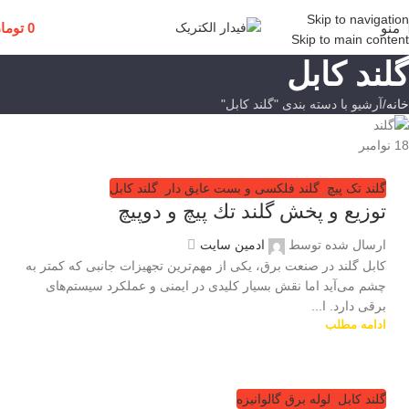
Skip to navigation
منو
0
توما
Skip to main content
گلند کابل
خانه
آرشیو با دسته بندی "گلند کابل"
18
نوامبر
گلند تک پیچ
,
گلند فلكسی و بست عایق دار
,
گلند کابل
توزیع و پخش گلند تك پيچ و دوپيچ
ارسال شده توسط
ادمین سایت
کابل گلند در صنعت برق، یکی از مهم‌ترین تجهیزات جانبی که کمتر به
چشم می‌آید اما نقش بسیار کلیدی در ایمنی و عملکرد سیستم‌های
برقی دارد. ا...
ادامه مطلب
گلند کابل
,
لوله برق گالوانیزه