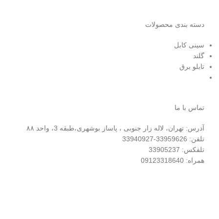
دسته بندی محصولات
سینی کابل
گلند
تابلو برق
تماس با ما
آدرس: تهران، لاله زار جنوبی ، پاساز بوشهری،طبقه 3، واحد ۸۸
تلفن: 33959626-33940927
تلفکس: 33905237
همراه: 09123318640