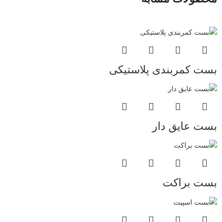
بست کمربندی پلاستیکی
بست عایق دار
بست براکت