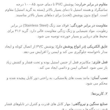
مقاوم در برابر حرارت:
پوشش PVC تا دمای حدود ۸۵-۱۰۰ درجه
سانتیگراد و هسته استیل تا دمای بسیار بالاتر (بسته به گرید استیل) مقاوم
است. انواع بدون پوشش (لخت) برای دماهای بسیار بالاتر مناسبند.
مقاومت در برابر خوردگی:
فولاد ضد زنگ (Stainless Steel) در برابر
رطوبت، مواد شیمیایی و زنگ زدگی مقاومت عالی دارد. گرید ۳۱۶ برای
محیط های دریایی و بسیار خورنده توصیه می شود.
عایق الکتریکی (در انواع پوشش دار):
پوشش PVC از اتصال کوتاه و ایجاد
مدار ناخواسته جلوگیری می کند و ایمنی را افزایش می دهد.
قفل فلزی:
مکانیزم قفل از جنس استیل بوده و تحت فشار و کشش زیاد
باز نمی شود. اتصالی ایمن و دائمی ایجاد می کند.
نصب آسان:
مانند بست های پلاستیکی، به راحتی دور کابل پیچیده شده و
محکم می شود.
۲. کاربردها:
صنایع سنگین و نیروگاهی:
مهار کابل های قدرت و کنترل در تابلوهای فشار
قوی، نیروگاه ها و پست های برق