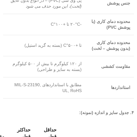
پی وی سی (PVC) –
در انواع بدون عایق
جنس پوشش
(لخت)، این مورد حذف می شود
محدوده دمای کاری (با
-۲۰°C تا +۱۰۰°C
پوشش PVC)
محدوده دمای کاری
تا +۵۰۰°C (بسته به گرید استیل)
(بدون پوشش – لخت)
از ۱۲۰ کیلوگرم تا بیش از ۵۰۰ کیلوگرم
مقاومت کششی
(بسته به سایز و طراحی)
مطابق با استانداردهای MIL-S-23190,
استانداردها
UL, RoHS
۴. جدول سایز و اندازه (نمونه):
حداقل
حداکثر
قطر
قطر
مق