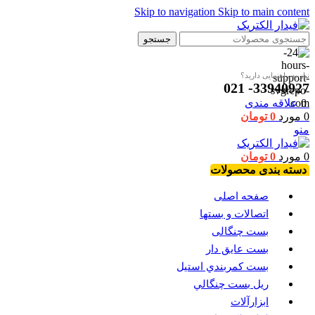
Skip to navigation
Skip to main content
جستجو
نیاز به راهنمایی دارید؟
33940927- 021
0
علاقه مندی
0
مورد
0
تومان
منو
0
مورد
0
تومان
دسته بندی محصولات
صفحه اصلی
اتصالات و بستها
بست چنگالی
بست عايق دار
بست كمربندي استيل
ريل بست چنگالي
ابزارآلات