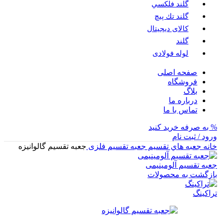
گلند فلكسي
گلند تك پيچ
کالای دیجیتال
گلند
لوله فولادی
صفحه اصلی
فروشگاه
بلاگ
درباره ما
تماس با ما
% به صرفه خرید کنید
ورود / ثبت نام
خانه
جعبه هاي تقسيم
جعبه تقسیم فلزی
جعبه تقسیم گالوانیزه
جعبه تقسیم آلومینیمی
بازگشت به محصولات
تراکینگ