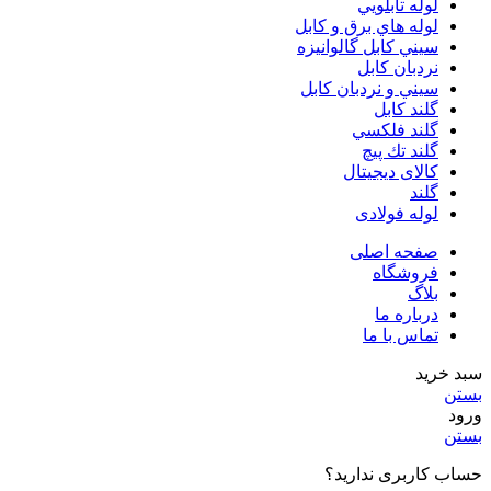
لوله تابلويي
لوله هاي برق و كابل
سيني كابل گالوانيزه
نردبان كابل
سيني و نردبان كابل
گلند كابل
گلند فلكسي
گلند تك پيچ
کالای دیجیتال
گلند
لوله فولادی
صفحه اصلی
فروشگاه
بلاگ
درباره ما
تماس با ما
سبد خرید
بستن
ورود
بستن
حساب کاربری ندارید؟