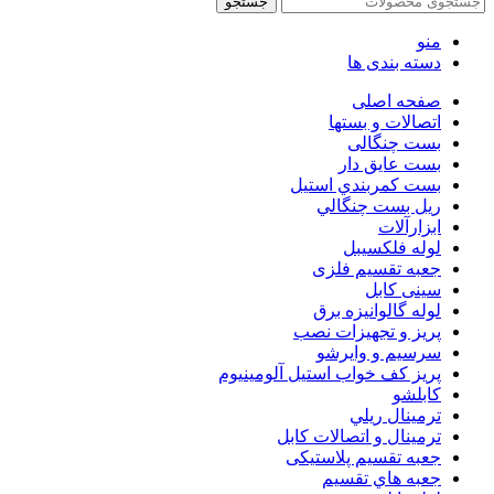
جستجو
منو
دسته بندی ها
صفحه اصلی
اتصالات و بستها
بست چنگالی
بست عايق دار
بست كمربندي استيل
ريل بست چنگالي
ابزارآلات
لوله فلکسیبل
جعبه تقسیم فلزی
سینی کابل
لوله گالوانیزه برق
پريز و تجهيزات نصب
سرسيم و وايرشو
پريز كف خواب استيل آلومينيوم
كابلشو
ترمينال ريلي
ترمينال و اتصالات كابل
جعبه تقسيم پلاستیکی
جعبه هاي تقسيم