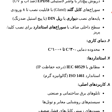
درپوش پیچ‌دار با واشر لاستیکی
EPDM
(ضد آب و UV)
سوراخ‌های
کابل گلند
(Gland) با قابلیت نصب تا ۸ ورودی
پایه‌های نصب
دیواری
یا
ریل DIN
(با پیچ استیل ضدزنگ)
سطح داخلی صاف با
سوراخ‌های استاندارد
برای نصب کلید/
پریز
۶. دمای کاری:
محدوده دمایی
-۳۰°C تا +۱۰۰°C
۷. استانداردها:
مطابق با
IEC 60529
(درجه حفاظت IP)
استاندارد
ISO 1461
(گالوانیزه گرم)
۸. کاربردهای اصلی:
تابلوهای برق ساختمانی و صنعتی
سیستم‌های روشنایی معابر و تونل‌ها
پست‌های زمینی کابل‌های فشارضعیف