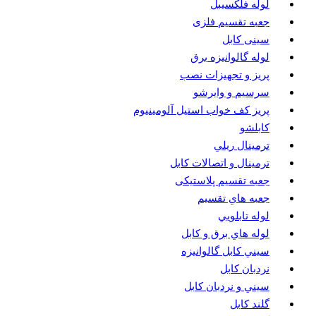
لوله فلکسیبل
جعبه تقسیم فلزی
سینی کابل
لوله گالوانیزه برق
پريز و تجهيزات نصب
سرسيم و وايرشو
پريز كف خواب استيل آلومينيوم
كابلشو
ترمينال ريلي
ترمينال و اتصالات كابل
جعبه تقسيم پلاستیکی
جعبه هاي تقسيم
لوله تابلويي
لوله هاي برق و كابل
سيني كابل گالوانيزه
نردبان كابل
سيني و نردبان كابل
گلند كابل