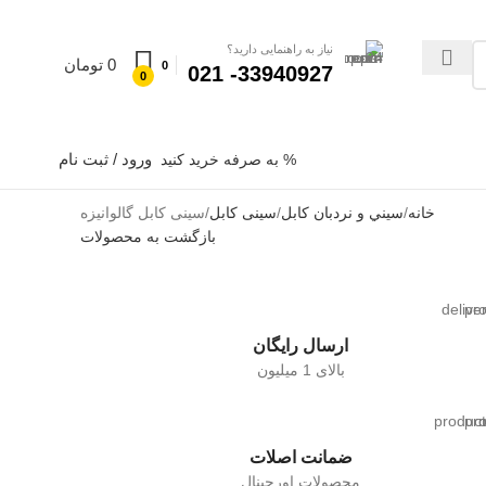
نیاز به راهنمایی دارید؟
0
تومان
0
33940927- 021
0
ورود / ثبت نام
% به صرفه خرید کنید
خانه
سيني و نردبان كابل
سینی کابل
سینی کابل گالوانیزه
بازگشت به محصولات
ارسال رایگان
بالای 1 میلیون
ضمانت اصلات
محصولات اورجینال