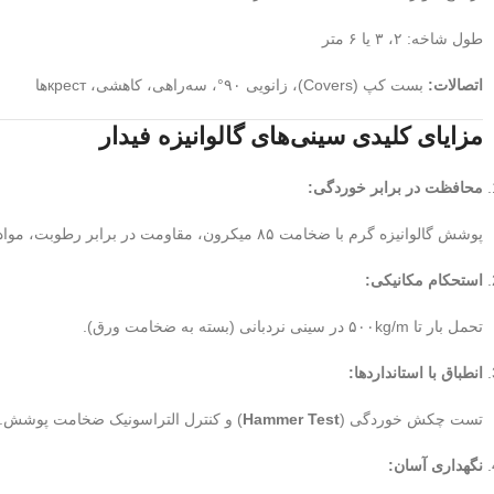
طول شاخه: ۲، ۳ یا ۶ متر
اتصالات:
بست کپ (Covers)، زانویی ۹۰°، سه‌راهی، کاهشی، крест‌ها
مزایای کلیدی سینی‌های گالوانیزه فیدار
محافظت در برابر خوردگی:
پوشش گالوانیزه گرم با ضخامت ۸۵ میکرون، مقاومت در برابر رطوبت، مواد شیمیایی و زنگ‌زدگی.
استحکام مکانیکی:
تحمل بار تا ۵۰۰kg/m در سینی نردبانی (بسته به ضخامت ورق).
انطباق با استانداردها:
تست چکش خوردگی (
Hammer Test
) و کنترل التراسونیک ضخامت پوشش.
نگهداری آسان: