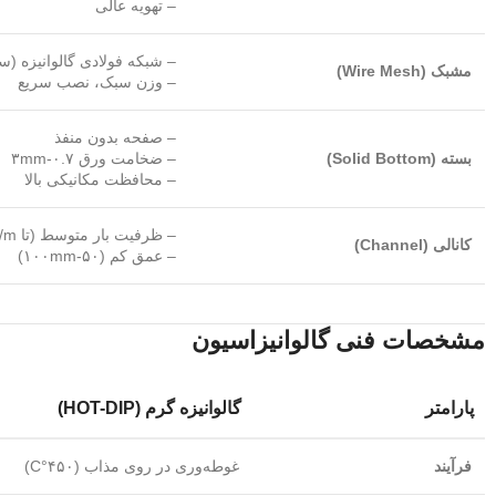
– تهویه عالی
– شبکه فولادی گالوانیزه (سایز مش ۲۵×۲۵
مشبک (Wire Mesh)
– وزن سبک، نصب سریع
– صفحه بدون منفذ
بسته (Solid Bottom)
– ضخامت ورق ۰.۷-۳mm
– محافظت مکانیکی بالا
– ظرفیت بار متوسط (تا ۱۵۰kg/m)
کانالی (Channel)
– عمق کم (۵۰-۱۰۰mm)
مشخصات فنی گالوانیزاسیون
پارامتر
گالوانیزه گرم (HOT-DIP)
فرآیند
غوطه‌وری در روی مذاب (۴۵۰°C)